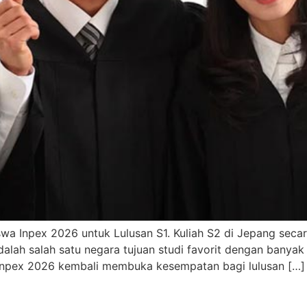
iswa Inpex 2026 untuk Lulusan S1. Kuliah S2 di Jepang seca
lah salah satu negara tujuan studi favorit dengan banya
a Inpex 2026 kembali membuka kesempatan bagi lulusan […]