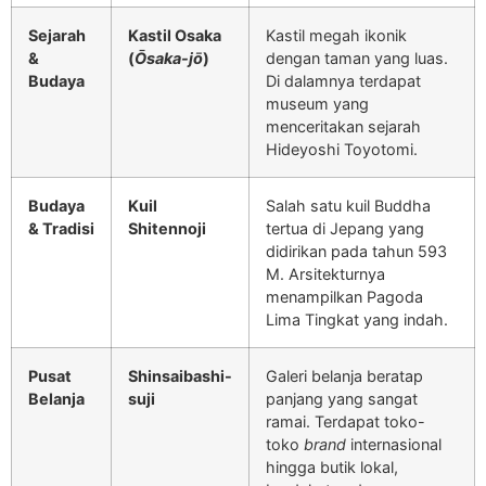
Sejarah
Kastil Osaka
Kastil megah ikonik
&
(
Ōsaka-jō
)
dengan taman yang luas.
Budaya
Di dalamnya terdapat
museum yang
menceritakan sejarah
Hideyoshi Toyotomi.
Budaya
Kuil
Salah satu kuil Buddha
& Tradisi
Shitennoji
tertua di Jepang yang
didirikan pada tahun 593
M. Arsitekturnya
menampilkan Pagoda
Lima Tingkat yang indah.
Pusat
Shinsaibashi-
Galeri belanja beratap
Belanja
suji
panjang yang sangat
ramai. Terdapat toko-
toko
brand
internasional
hingga butik lokal,