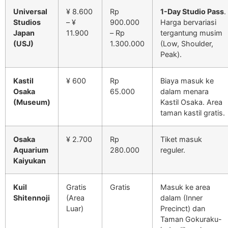
Universal
¥ 8.600
Rp
1-Day Studio Pass
.
Studios
– ¥
900.000
Harga bervariasi
Japan
11.900
– Rp
tergantung musim
(USJ)
1.300.000
(Low, Shoulder,
Peak).
Kastil
¥ 600
Rp
Biaya masuk ke
Osaka
65.000
dalam menara
(Museum)
Kastil Osaka. Area
taman kastil gratis.
Osaka
¥ 2.700
Rp
Tiket masuk
Aquarium
280.000
reguler.
Kaiyukan
Kuil
Gratis
Gratis
Masuk ke area
Shitennoji
(Area
dalam (Inner
Luar)
Precinct) dan
Taman Gokuraku-