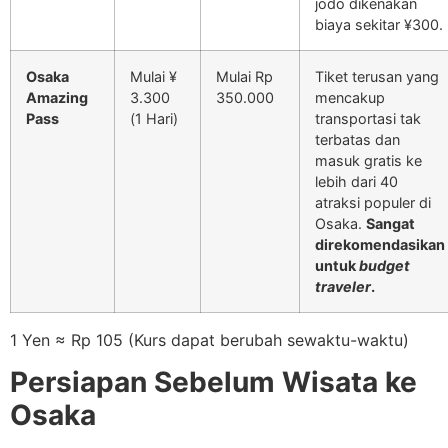
jodo dikenakan
biaya sekitar ¥300.
Osaka
Mulai ¥
Mulai Rp
Tiket terusan yang
Amazing
3.300
350.000
mencakup
Pass
(1 Hari)
transportasi tak
terbatas dan
masuk gratis ke
lebih dari 40
atraksi populer di
Osaka.
Sangat
direkomendasikan
untuk
budget
traveler
.
1
Yen
≈
Rp 105 (Kurs dapat berubah sewaktu-waktu)
Persiapan Sebelum Wisata ke
Osaka