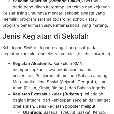
Sekolah Kejuruan (
Senmon Gakkō
)
: Berfokus
pada pendidikan keterampilan teknis dan kejuruan.
Pelajar asing umumnya mencari sekolah swasta yang
memiliki program asrama (boarding school) atau
program penerimaan siswa internasional yang matang.
Jenis Kegiatan di Sekolah
Kehidupan SMA di Jepang sangat berpusat pada
kegiatan kurikuler dan ekstrakurikuler (disebut
bukatsu
).
Kegiatan Akademik:
Kurikulum SMA
mempersiapkan siswa untuk ujian masuk
universitas. Pelajaran inti meliputi Bahasa Jepang,
Matematika, Ilmu Sosial (Sejarah, Geografi), Ilmu
Alam (Fisika, Kimia, Biologi), dan Bahasa Inggris.
Kegiatan Ekstrakurikuler (
Bukatsu
)
: Ini adalah
bagian integral dari kehidupan sekolah dan sangat
ditekankan. Jenis kegiatan populer meliputi:
Olahraga:
Baseball (
yakyu
), Basket, Kendo,