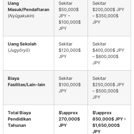
Uang
Sekitar
Sekitar
Masuk/Pendaftaran
$50,000$
$200,000$
JPY
(
Nyūgakukin
)
JPY –
–
$350,000$
$100,000$
JPY
JPY
Uang Sekolah
Sekitar
Sekitar
(
Jugyōryō
)
$120,000$
$400,000$
JPY
JPY
–
$800,000$
JPY
Biaya
Sekitar
Sekitar
Fasilitas/Lain-lain
$100,000$
$250,000$
JPY
JPY
–
$500,000$
JPY
Total Biaya
$\approx
$\approx
Pendidikan
270,000$
850,000$
JPY –
Tahunan
JPY
$1,650,000$
JPY