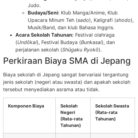
Judo.
Budaya/Seni:
Klub Manga/Anime, Klub
Upacara Minum Teh (
sado
), Kaligrafi (
shodo
),
Musik/Band, dan klub Bahasa Inggris.
Acara Sekolah Tahunan:
Festival olahraga
(
Undōkai
), Festival Budaya (
Bunkasai
), dan
perjalanan sekolah (
Shūgaku Ryokō
).
Perkiraan Biaya SMA di Jepang
Biaya sekolah di Jepang sangat bervariasi tergantung
jenis sekolah (negeri atau swasta) dan apakah sekolah
tersebut menyediakan asrama atau tidak.
Komponen Biaya
Sekolah
Sekolah Swasta
Negeri
(Rata-rata
(Rata-rata
Tahunan)
Tahunan)