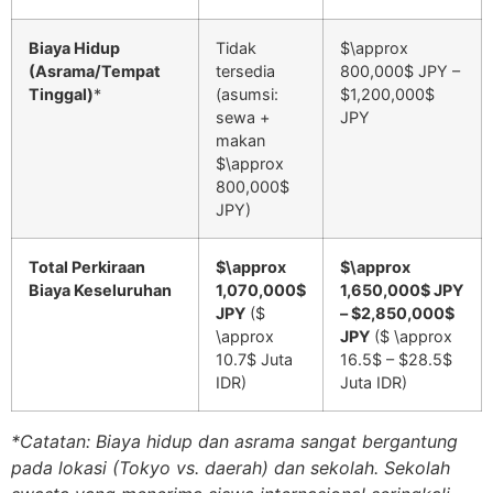
Biaya Hidup
Tidak
$\approx
(Asrama/Tempat
tersedia
800,000$
JPY –
Tinggal)
*
(asumsi:
$1,200,000$
sewa +
JPY
makan
$\approx
800,000$
JPY)
Total Perkiraan
$\approx
$\approx
Biaya Keseluruhan
1,070,000$
1,650,000$
JPY
JPY
($
–
$2,850,000$
\approx
JPY
($ \approx
10.7$ Juta
16.5$ –
$28.5$
IDR)
Juta IDR)
*Catatan: Biaya hidup dan asrama sangat bergantung
pada lokasi (Tokyo vs. daerah) dan sekolah. Sekolah